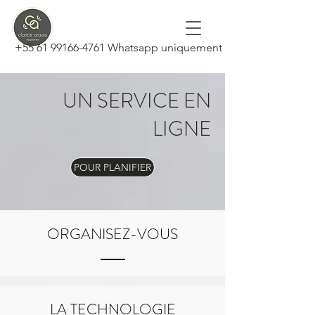
+55 61 99166-4761 Whatsapp uniquement
UN SERVICE EN
+556140423322
LIGNE
POUR PLANIFIER
ORGANISEZ-VOUS
+556140423322
LA TECHNOLOGIE